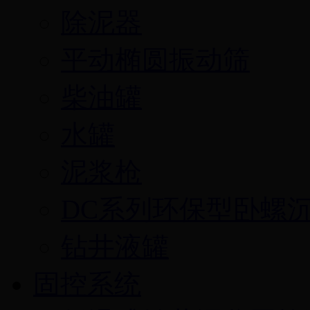
除泥器
平动椭圆振动筛
柴油罐
水罐
泥浆枪
DC系列环保型卧螺
钻井液罐
固控系统