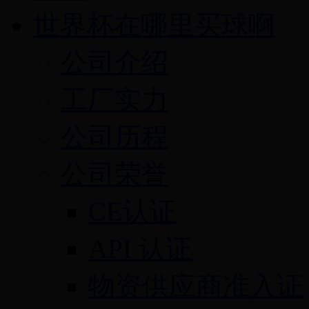
世界杯在哪里买球啊
公司介绍
工厂实力
公司历程
公司荣誉
CE认证
API 认证
物资供应商准入证