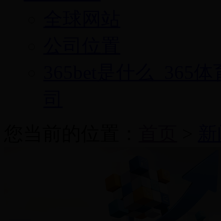
全球网站
公司位置
365bet是什么_365
司
您当前的位置：
首页
>
新