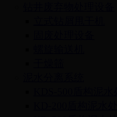
钻井废弃物处理设备
立式钻屑甩干机
固废处理设备
螺旋输送机
干燥筛
泥水分离系统
KDS-500盾构泥
KD-200盾构泥水