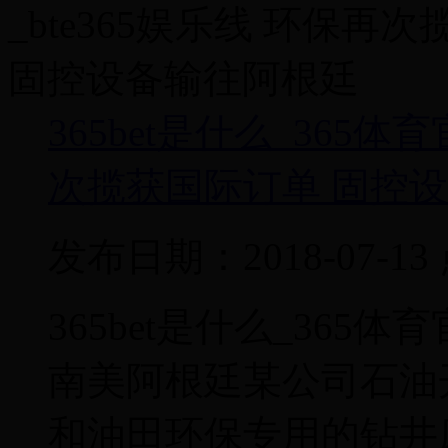
365bet是什么_365体
次揽获国际订单 固控
发布日期：2018-07-13
365bet是什么_365体
南美阿根廷某公司石油
和油田环保专用的钻井