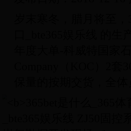
岁末寒冬，腊月将至，36
口_bte365娱乐线 
年度大单-科威特国家石油公
Company（KOC）2
保量的按期交货，全体员