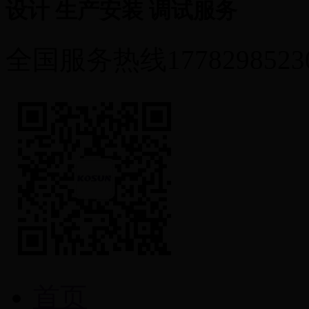
设计 生产安装 调试服务
全国服务热线
1778298523
首页