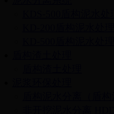
泥水分离系统
KDS-500盾构泥水
KD-200盾构泥水处
KD-500盾构泥水处
盾构渣土处理
盾构渣土处理
泥浆环保处理
盾构泥水分离（盾构
非开挖泥水分离 HD