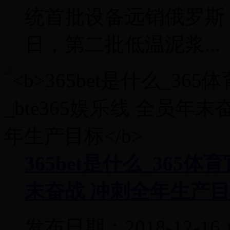
统首批设备远销俄罗斯
日，第二批低温泥浆...
365bet是什么_365体
末奋战 冲刺全年生产
发布日期：2018-12-16